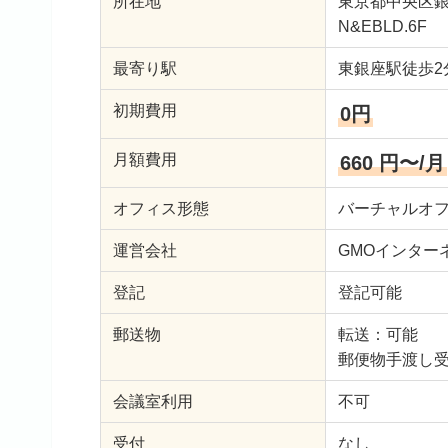
所在地
東京都中央区銀
N&EBLD.6F
最寄り駅
東銀座駅徒歩2
初期費用
0円
月額費用
660 円〜/月
オフィス形態
バーチャルオ
運営会社
GMOインター
登記
登記可能
郵送物
転送：可能
郵便物手渡し
会議室利用
不可
受付
なし