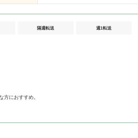
隔週転送
週1転送
な方におすすめ。