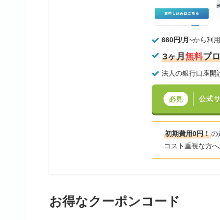
660円/月
~から利
3ヶ月
無料
プ
法人の銀行口座開
公式
必見
初期費用0円！
の
コスト重視な方へ
お得なクーポンコード