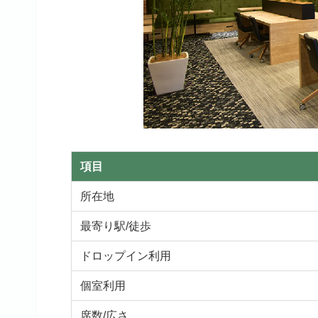
項目
所在地
最寄り駅/徒歩
ドロップイン利用
個室利用
席数/広さ