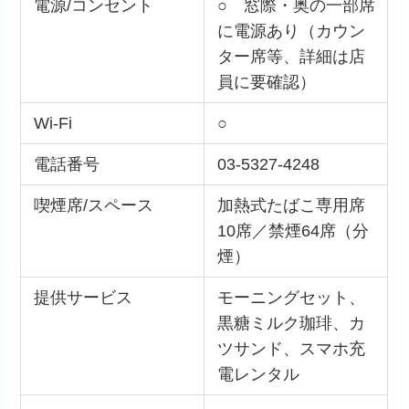
電源/コンセント
○ 窓際・奥の一部席
に電源あり（カウン
ター席等、詳細は店
員に要確認）
Wi-Fi
○
電話番号
03-5327-4248
喫煙席/スペース
加熱式たばこ専用席
10席／禁煙64席（分
煙）
提供サービス
モーニングセット、
黒糖ミルク珈琲、カ
ツサンド、スマホ充
電レンタル