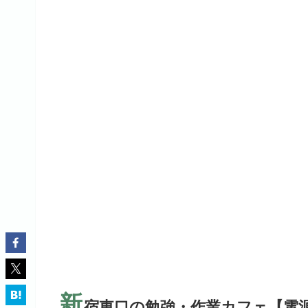
新
宿東口の勉強・作業カフェ【電源/