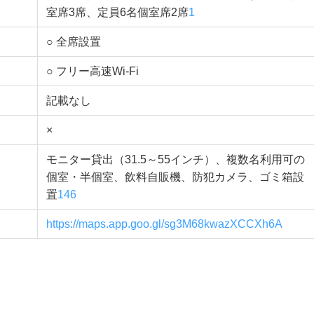
室席3席、定員6名個室席2席
1
○ 全席設置
○ フリー高速Wi-Fi
記載なし
×
モニター貸出（31.5～55インチ）、複数名利用可の
個室・半個室、飲料自販機、防犯カメラ、ゴミ箱設
置
1
4
6
https://maps.app.goo.gl/sg3M68kwazXCCXh6A