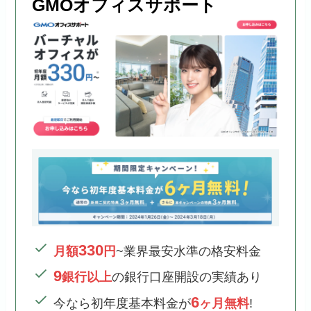
GMOオフィスサポート
330
月額
円
~業界最安水準の格安料金
9
銀行以上
の銀行口座開設の実績あり
6
今なら初年度基本料金が
ヶ月無料
!