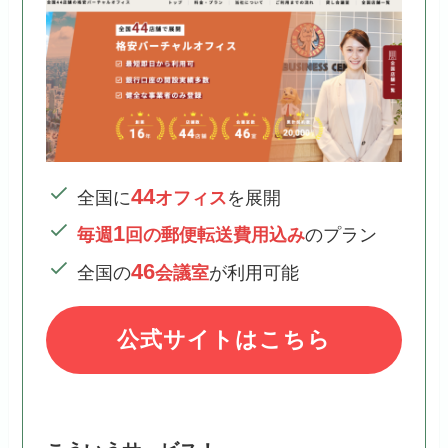
44
全国に
オフィス
を展開
1
毎週
回の郵便転送費用込み
のプラン
46
全国の
会議室
が利用可能
公式サイトはこちら