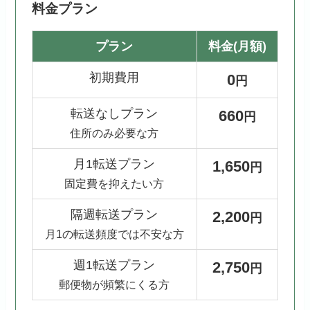
料金プラン
プラン
料金(月額)
初期費用
0
円
転送なしプラン
660
円
住所のみ必要な方
月1転送プラン
1,650
円
固定費を抑えたい方
隔週転送プラン
2,200
円
月1の転送頻度では不安な方
週1転送プラン
2,750
円
郵便物が頻繁にくる方