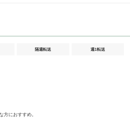
隔週転送
週1転送
な方におすすめ。