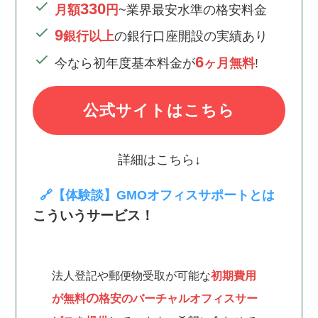
330
月額
円
~業界最安水準の格安料金
9
銀行以上
の銀行口座開設の実績あり
6
今なら初年度基本料金が
ヶ月無料
!
公式サイトはこちら
詳細はこちら↓
🔗【体験談】GMOオフィスサポートとは
こういうサービス！
法人登記や郵便物受取が可能な
初期費用
の
が無料
格安のバーチャルオフィスサー