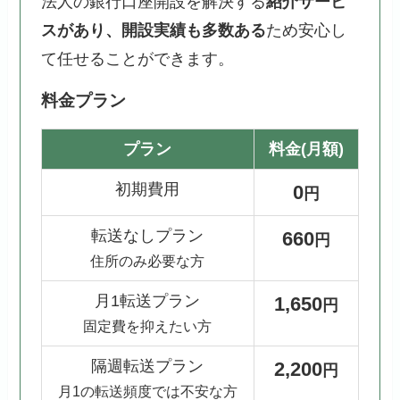
法人の銀行口座開設を解決する
紹介サービ
スがあり、開設実績も多数ある
ため安心し
て任せることができます。
料金プラン
プラン
料金(月額)
初期費用
0
円
転送なしプラン
660
円
住所のみ必要な方
月1転送プラン
1,650
円
固定費を抑えたい方
隔週転送プラン
2,200
円
月1の転送頻度では不安な方