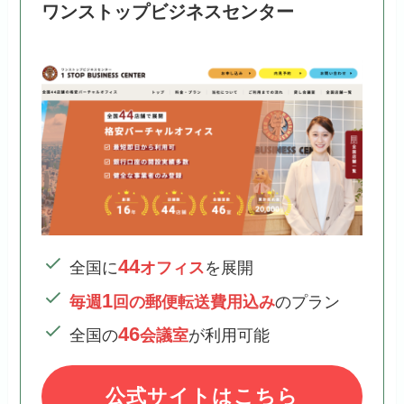
ワンストップビジネスセンター
44
全国に
オフィス
を展開
1
毎週
回の郵便転送費用込み
のプラン
46
全国の
会議室
が利用可能
公式サイトはこちら