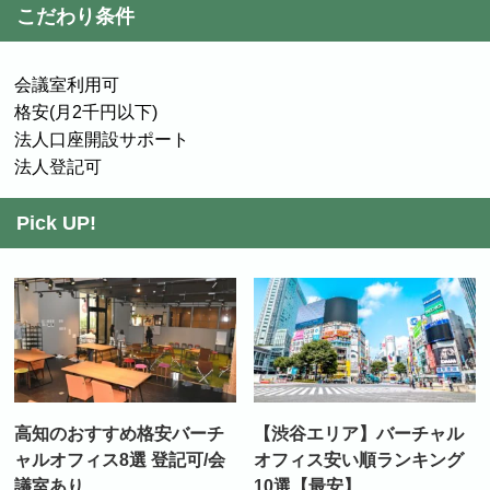
こだわり条件
会議室利用可
格安(月2千円以下)
法人口座開設サポート
法人登記可
Pick UP!
高知のおすすめ格安バーチ
【渋谷エリア】バーチャル
ャルオフィス8選 登記可/会
オフィス安い順ランキング
議室あり
10選【最安】