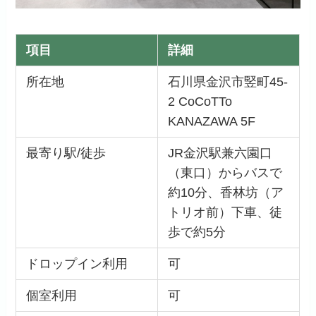
項目
詳細
所在地
石川県金沢市竪町45-
2 CoCoTTo
KANAZAWA 5F
最寄り駅/徒歩
JR金沢駅兼六園口
（東口）からバスで
約10分、香林坊（ア
トリオ前）下車、徒
歩で約5分
ドロップイン利用
可
個室利用
可