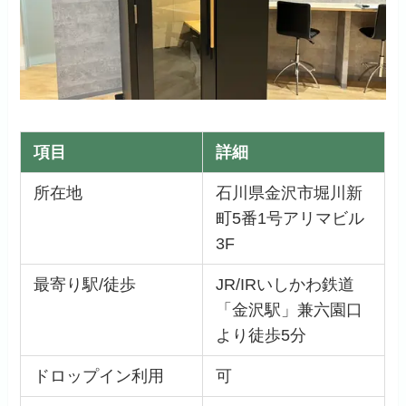
項目
詳細
所在地
石川県金沢市堀川新
町5番1号アリマビル
3F
最寄り駅/徒歩
JR/IRいしかわ鉄道
「金沢駅」兼六園口
より徒歩5分
ドロップイン利用
可